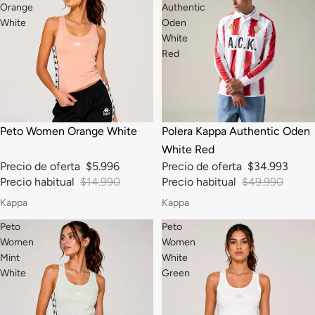
Orange
Authentic
White
Oden
White
Red
-60%
-30%
Peto Women Orange White
Polera Kappa Authentic Oden
White Red
Precio de oferta
$5.996
Precio de oferta
$34.993
Precio habitual
$14.990
Precio habitual
$49.990
Kappa
Kappa
Peto
Peto
Women
Women
Mint
White
White
Green