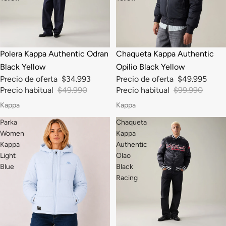
-30%
-50%
Polera Kappa Authentic Odran
Chaqueta Kappa Authentic
Black Yellow
Opilio Black Yellow
Precio de oferta
$34.993
Precio de oferta
$49.995
Precio habitual
$49.990
Precio habitual
$99.990
Kappa
Kappa
Parka
Chaqueta
Women
Kappa
Kappa
Authentic
Light
Olao
Blue
Black
Racing