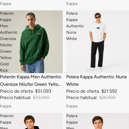
Kappa
Kappa
Polerón
Polera
Kappa
Kappa
Men
Authentic
Authentic
Nuria
Oversize
White
Nilufer
Green
Yellow
Gold
Rick
-30%
-20%
Polerón Kappa Men Authentic
Polera Kappa Authentic Nuria
Oversize Nilufer Green Yellow
White
Precio de oferta
$51.093
Precio de oferta
$21.592
Gold Rick
Precio habitual
$72.990
Precio habitual
$26.990
Kappa
Kappa
Polerón
Polera
Kappa
Kappa
Men
Men