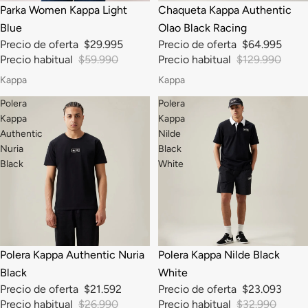
-50%
-50%
Parka Women Kappa Light
Chaqueta Kappa Authentic
Blue
Olao Black Racing
Precio de oferta
$29.995
Precio de oferta
$64.995
Precio habitual
$59.990
Precio habitual
$129.990
Kappa
Kappa
Polera
Polera
Kappa
Kappa
Authentic
Nilde
Nuria
Black
Black
White
-20%
-30%
Polera Kappa Authentic Nuria
Polera Kappa Nilde Black
Black
White
Precio de oferta
$21.592
Precio de oferta
$23.093
Precio habitual
$26.990
Precio habitual
$32.990