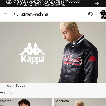
ENVÍO GRATIS POR COMPRAS SOBRE $100.000
¡MACHINE SALE HASTA 60% OFF!
CÓDIGO: DESPACHOGRATIS
Total 
artícul
en el
carrito
0
Inicio
Kappa
Filtro
Poleron
Chaqueta