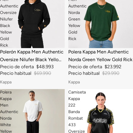
Authentic
Authentic
Oversize
Norda
Nilufer
Green
Black
Yellow
Yellow
Gold
Gold
Rick
Rick
-30%
-20%
Polerón Kappa Men Authentic
Polera Kappa Men Authentic
Oversize Nilufer Black Yellow
Norda Green Yellow Gold Rick
Precio de oferta
$48.993
Precio de oferta
$23.992
Gold Rick
Precio habitual
$69.990
Precio habitual
$29.990
Kappa
Kappa
Polera
Camiseta
Kappa
Kappa
Men
222
Authentic
Banda
Norda
Rombat
White
433
Yellow
Oversize