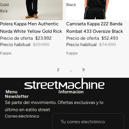
Gold
Black
Rick
-20%
-30%
Polera Kappa Men Authentic
Camiseta Kappa 222 Banda
Norda White Yellow Gold Rick
Rombat 433 Oversize Black
Precio de oferta
$23.992
Precio de oferta
$52.493
Precio habitual
$29.990
Precio habitual
$74.990
Kappa
Kappa
1
2
…
9
Menu
Informacion
Newsletter
Sé parte del movimiento. Ofertas exclusivas y lo
último en estilo street
Correo electrónico