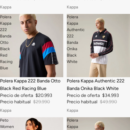
Kappa
Kappa
Polera
Polera
Kappa
Kappa
222
Authentic
Banda
222
Otto
Banda
Black
Onika
Red
Black
Racing
White
Blue
-30%
-30%
Polera Kappa 222 Banda Otto
Polera Kappa Authentic 222
Black Red Racing Blue
Banda Onika Black White
Precio de oferta
$20.993
Precio de oferta
$34.993
Precio habitual
$29.990
Precio habitual
$49.990
Kappa
Kappa
Peto
Polera
Women
Kappa