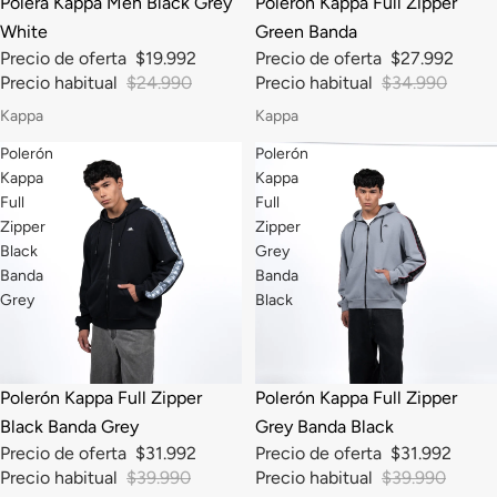
Polera Kappa Men Black Grey
Polerón Kappa Full Zipper
White
Green Banda
Precio de oferta
$19.992
Precio de oferta
$27.992
Precio habitual
$24.990
Precio habitual
$34.990
Kappa
Kappa
Polerón
Polerón
Kappa
Kappa
Full
Full
Zipper
Zipper
Black
Grey
Banda
Banda
Grey
Black
-20%
-20%
Polerón Kappa Full Zipper
Polerón Kappa Full Zipper
Black Banda Grey
Grey Banda Black
Precio de oferta
$31.992
Precio de oferta
$31.992
Precio habitual
$39.990
Precio habitual
$39.990