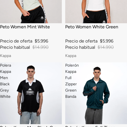
-60%
-60%
Peto Women Mint White
Peto Women White Green
Precio de oferta
$5.996
Precio de oferta
$5.996
Precio habitual
$14.990
Precio habitual
$14.990
Kappa
Kappa
Polera
Polerón
Kappa
Kappa
Men
Full
Black
Zipper
Grey
Green
White
Banda
-20%
-20%