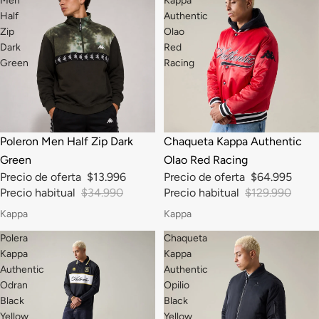
Men
Kappa
Half
Authentic
Zip
Olao
Dark
Red
Green
Racing
-60%
-50%
Poleron Men Half Zip Dark
Chaqueta Kappa Authentic
Green
Olao Red Racing
Precio de oferta
$13.996
Precio de oferta
$64.995
Precio habitual
$34.990
Precio habitual
$129.990
Kappa
Kappa
Polera
Chaqueta
Kappa
Kappa
Authentic
Authentic
Odran
Opilio
Black
Black
Yellow
Yellow